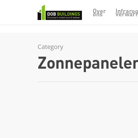
Skip to main content
Infraro
Over
ons
verwar
Category
Zonnepanele
Salderingsregeling voor zonnepanelen met 3 jaar
verlengd