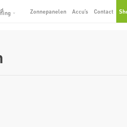
od
Zonnepanelen
Accu’s
Contact
Sh
ming
n